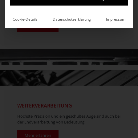
Zahlreiche Druckverfahren werden heute angeboten.
Wir bieten Ihnen die passende Lösung.
Cookie-Details
Datenschutzerklärung
Impressum
Mehr erfahren
WEITERVERARBEITUNG
Höchste Präzision und ein geschultes Auge sind auch bei
der Endverarbeitung von Bedeutung.
Mehr erfahren