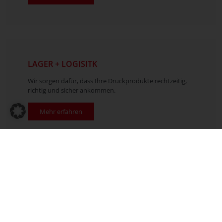
LAGER + LOGISITK
Wir sorgen dafür, dass Ihre Druckprodukte rechtzeitig,
richtig und sicher ankommen.
Mehr erfahren
123 Jahre Druck mit Erfahrung, Qualität & Engagement
Kontakt