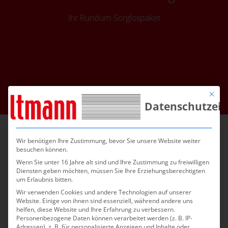
Ihr Rundum-Sorglospaket
Mit die
Datenschutzein
Wir benötigen Ihre Zustimmung, bevor Sie unsere Website weiter
Individuell, persönlich und direkt: das verstehen wir
besuchen können.
unter guter Beratung. Dazu gehört die Hilfe bei der
Wenn Sie unter 16 Jahre alt sind und Ihre Zustimmung zu freiwilligen
Auswahl geeigneter Papiere, Informationen zu
Diensten geben möchten, müssen Sie Ihre Erziehungsberechtigten
passenden Veredelungs- und
um Erlaubnis bitten.
Weiterverarbeitungsmöglichkeiten uvm.
Wir verwenden Cookies und andere Technologien auf unserer
Website. Einige von ihnen sind essenziell, während andere uns
helfen, diese Website und Ihre Erfahrung zu verbessern.
Bei allen Fragen und Wünschen helfen wir Ihnen
Personenbezogene Daten können verarbeitet werden (z. B. IP-
gerne weiter.
Adressen), z. B. für personalisierte Anzeigen und Inhalte oder