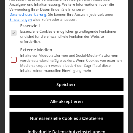
Wir bieten maßgeschneiderte Komplettlösungen für
Anzeigen- und Inhaltsmessung.
Weitere Informationen über die
Verwendung Ihrer Daten finden Sie in unserer
Ihre
Datenschutzerklärung
.
Sie können Ihre Auswahl jederzeit unter
individuellen Anforderungen.
Einstellungen
widerrufen oder anpassen.
Es folgt eine Liste der Service-Gruppen, für die eine Ei
Essenziell
Essenzielle Cookies ermöglichen grundlegende Funktionen
und sind für die einwandfreie Funktion der Website
erforderlich.
Externe Medien
DRUCKVORSTUFE
Inhalte von Videoplattformen und Social-Media-Plattformen
werden standardmäßig blockiert. Wenn Cookies von externen
Sie haben eine Idee bestehend aus vielen
Medien akzeptiert werden, bedarf der Zugriff auf diese
Inhalte keiner manuellen Einwilligung mehr.
Puzzlesteinchen von Texten, Bildern, Grafiken oder
Logos.
Speichern
Mehr erfahren
Alle akzeptieren
Nur essenzielle Cookies akzeptieren
DRUCK
Individuelle Datenschutzeinstellungen