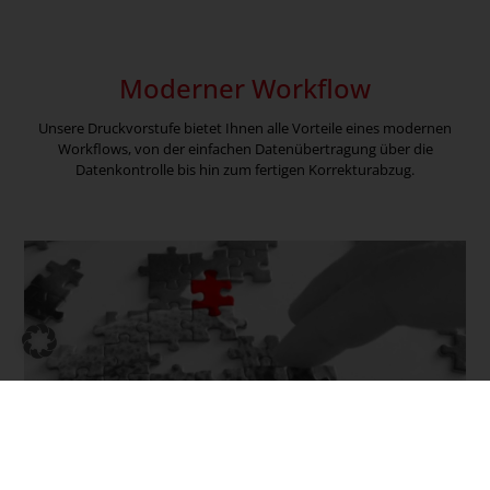
Moderner Workflow
Unsere Druckvorstufe bietet Ihnen alle Vorteile eines modernen
Workflows, von der einfachen Datenübertragung über die
Datenkontrolle bis hin zum fertigen Korrekturabzug.